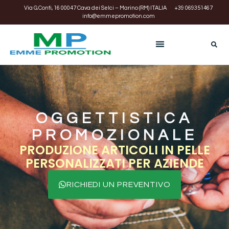
Via G.Conti, 16 00047 Cava dei Selci – Marino (RM) ITALIA
+39 069351467
info@emmepromotion.com
OGGETTISTICA
PROMOZIONALE
PRODUZIONE ARTICOLI IN PELLE
PERSONALIZZATI PER AZIENDE
RICHIEDI UN PREVENTIVO