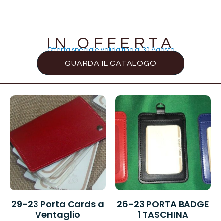
IN OFFERTA
Offerta speciale valida fino al 30 Agosto
GUARDA IL CATALOGO
29-23 Porta Cards a
26-23 PORTA BADGE
Ventaglio
1 TASCHINA