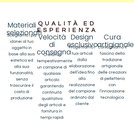
Materiali
QUALITÀ ED
ESPERIENZA
selezionati
Velocità
Design
Cura
Scegliamo i più
idonei al tuo
di
esclusivo
artigianale
Progettiamo i
Coniughiamo il
oggetto in
consegna
tuoi articoli
fascino della
base alla sua
Creiamo
dalla
tradizione
estetica ed
tempestivamente
elaborazione
artigianale
alla sua
un campione di
dell’idea fino
delle creazioni
funzionalità,
qualsiasi
alla
di pelletteria
senza
articolo
realizzazione
con
trascurare il
garantendo
del campione
l’innovazione
costo di
continuità
ordinato dal
tecnologica
produzione
qualitativa
cliente
degli articoli e
fornitura in
tempi rapidi